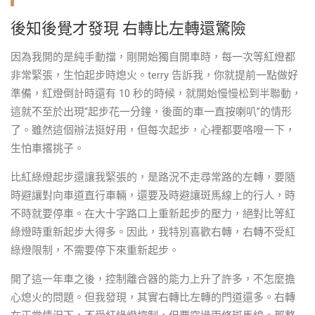
後知後覺才發現 右轉比左轉還驚險
因為我開的是純手動擋，剛開始獨自開車時，每一次等紅燈都
非常緊張，生怕起步時熄火。terry 告訴我，你就提前一點做好
準備，紅燈倒計時還有 10 秒的時候，就開始慢慢松到半聯動，
這就不至於出現“起步花一分鐘，後面的車一直按喇叭”的情形
了。雖然這個辦法挺好用，但每次起步，心裡都要咯噔一下，
生怕車撂挑子。
比紅綠燈起步還讓我緊張的，是路況不走尋常路的左轉，要隨
時避讓對向車道直行車輛，還要及時避讓斑馬線上的行人，時
不時就要停車。在大十字路口上重新起步的壓力，絕對比等紅
綠燈時重新起步大得多。因此，我特別喜歡右轉，右轉不受紅
綠燈限制，不需要停下來重新起步。
開了這一年車之後，控制離合器的能力上升了許多，不怎麼擔
心熄火的問題。但我發現，其實右轉比左轉的門道還多。右轉