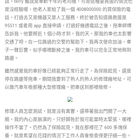
話。terry 雖說是車齡十年的老司機，可是這種要救援的情況也
是沒經驗哪，他老人家給了我一個 4008000000 的買保險的電
話。打過去又是機器又是人工服務，終於被告知道路救援是
95511 或者用 app 直接申請，打過好幾通電話之後，拖車師傅
告訴我，他要將近 1 個小時才到。我的天，那我的車也太影響
交通了吧。在一位路過的交警的幫助下，我再次使命加油，車
子一聲巨響，似乎哪裡斷掉之後，我的車可以完全正常地倒到
路邊。
雖然感覺我的車好像已經能夠正常行走了，為保險起見，還是
停在路邊等拖車，期間我要到了熟人的熟人的修理廠地址，可
以做汽車年檢那種大型修理廠，把車送到那裡檢修。
修理人員怎麼測試，就是沒有異響，還帶著我出門開了一大
圈。我的內心是崩潰的，只好歸咎於我可能當時太緊張，哪裡
操作不當了。仍然為了保險起見，我在那裡花了 600 多塊保
養，就是希望在花錢的情況下工作人員會檢查得更仔細一些。