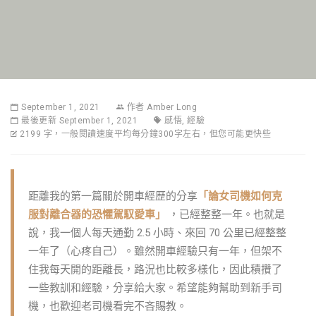
September 1, 2021
作者
Amber Long
最後更新 September 1, 2021
感悟
,
經驗
2199 字，一般閱讀速度平均每分鐘300字左右，但您可能更快些
距離我的第一篇關於開車經歷的分享
「論女司機如何克
服對離合器的恐懼駕馭愛車」
，已經整整一年。也就是
說，我一個人每天通勤 2.5 小時、來回 70 公里已經整整
一年了（心疼自己）。雖然開車經驗只有一年，但架不
住我每天開的距離長，路況也比較多樣化，因此積攢了
一些教訓和經驗，分享給大家。希望能夠幫助到新手司
機，也歡迎老司機看完不吝賜教。