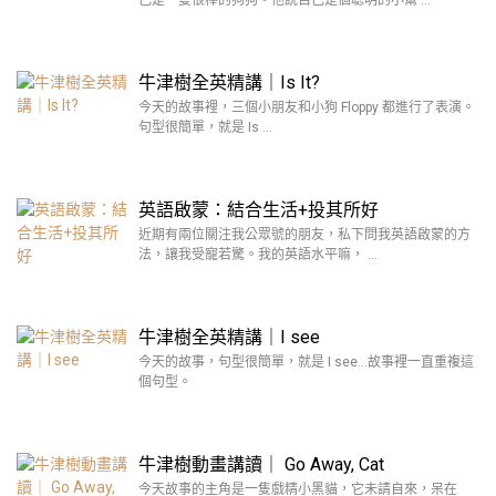
己是一隻很棒的狗狗。他說自己是個聰明的小幫 …
牛津樹全英精講｜Is It?
今天的故事裡，三個小朋友和小狗 Floppy 都進行了表演。
句型很簡單，就是 Is …
英語啟蒙：結合生活+投其所好
近期有兩位關注我公眾號的朋友，私下問我英語啟蒙的方
法，讓我受寵若驚。我的英語水平嘛， …
牛津樹全英精講｜I see
今天的故事，句型很簡單，就是 I see…故事裡一直重複這
個句型。
牛津樹動畫講讀｜ Go Away, Cat
今天故事的主角是一隻戲精小黑貓，它未請自來，呆在