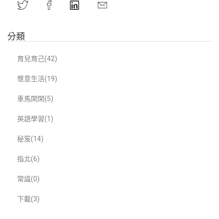
分類
育兒育己(42)
愜意生活(19)
車馬閑閑(5)
英語學習(1)
秘笈(14)
指北(6)
常識(0)
下載(3)