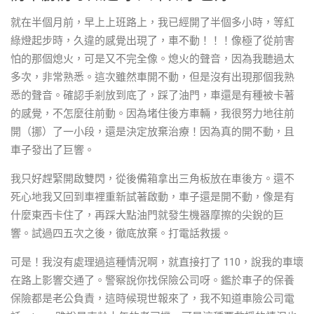
就在半個月前，早上上班路上，我已經開了半個多小時，等紅
綠燈起步時，久違的感覺出現了，車不動！！！像極了從前害
怕的那個熄火，可是又不完全像。熄火的聲音，因為我聽過太
多次，非常熟悉。這次雖然車開不動，但是沒有出現那個我熟
悉的聲音。確認手剎放到底了，踩了油門，車還是有種被卡著
的感覺，不怎麼往前動。因為堵住後方車輛，我很努力地往前
開（挪）了一小段，還是決定放棄治療！因為真的開不動，且
車子發出了巨響。
我只好趕緊開啟雙閃，從後備箱拿出三角板放在車後方。還不
死心地我又回到車裡重新試著啟動，車子還是開不動，像是有
什麼東西卡住了，再踩大點油門就發生機器摩擦的尖銳的巨
響。試過四五次之後，徹底放棄。打電話救援。
可是！我沒有處理過這種情況啊，就直接打了 110，說我的車壞
在路上影響交通了。警察說你找保險公司呀。鑑於車子的保養
保險都是老公負責，這時候現世報來了，我不知道車險公司電