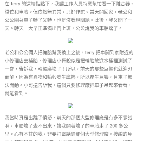
在 terry 的遠端指點下，我讓工作人員特意幫忙看一下離合器、
檔位和車胎。但依然無異常，只好作罷。當天開回家，老公和
公公圍著車子轉了又轉，也是沒發現問題。此後，我又開了一
天。轉天一大早正準備出門上班，公公說我的車胎癟了。
老公和公公倆人把備胎幫我換上之後，terry 把車開到家附近的
小修理店去補胎，修理店小哥貌似是把輪胎放進水桶裡測試了
一會，告訴我，輪轂磨壞了！所以，前天的那些巨響也就迎刃
而解，因為有異物和輪轂發生摩擦，所以產生巨響，且車子無
法開動。小哥還告訴我，這個只要修理廠把車子吊起來看看，
就能看到。
我當時真是出離了憤怒，前天的那個大型修理廠是有多不靠譜
啊，車胎壞了查不出來，讓我開著壞了的車胎走了 200 多公
里。心有不甘的我，非要打電話給那個大型修理廠。接線的負