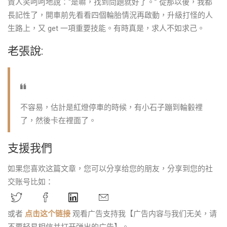
責人笑呵呵地說：“是嘛，找到問題就好了。” 從那以後，我都
長記性了，開車前先看看四個輪胎情況再啟動，升級打怪的人
生路上，又 get 一項重要技能。有時真是，求人不如求己。
老張說:
不容易，估計是紅燈停車的時候，有小石子蹦到輪轂裡
了，然後卡在裡面了。
支援我們
如果您喜欢这篇文章，您可以分享给您的朋友，分享到您的社
交账号比如：
或者
点击这个链接
观看广告支持我【广告内容与我们无关，请