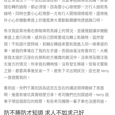
在正常情況下，不受紅綠燈控制，但要穿過兩條斑馬線。那整
個右轉的過程，都必須慢。因為要小心綠燈那一方行人過斑馬
線吧，同時也要小心紅燈那一方有行人闖燈頭燈尾吧，還得格
外小心非機動車道上的電瓶車大軍斷斷續續地透過路口吧。
有次我認真地看右側每條斑馬線上的情況、並緩慢避讓非機動
車道上直行的車，感到自己即將要成功轉上新路時，猛然發
現！不知道什麼時候，有輛左轉過來要和我進入同一條車道的
車，被我的車堵在了我的左手邊，而我絲毫沒有看到它。大概
是我太過於沉浸在右側和前方複雜的路況中，沒來得及關注我
左後方的情況，所幸我右轉夠慢，沒有發生擦碰。但每次驚險
之餘，都要再事後反省一下，避免下次出現狀況，這也是 terry
一直提醒我的。
看到這，你們千萬別因為這忽左忽右的講述煩得關掉了頁面
啊，後面有被坑真實經歷分享！老司機們也別錯過呀，terry 說
車子壞這個部位的經歷，有些老司機開一輩子車也沒遇到過。
防不勝防才知道 求人不如求己好