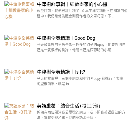
牛津樹趣事輯｜細數畫家的小心機
截至目前，我們已經共讀了 10 本牛津閱讀樹。在閱讀的過
程中，我們常常能體會到寫作者的文筆巧思。不 …
牛津樹全英精講｜Good Dog
今天故事裡的主角是戲份極多的狗子 Floppy，他要證明自
己是一隻很棒的狗狗。他說自己是個聰明的小幫 …
牛津樹全英精講｜Is It?
今天的故事裡，三個小朋友和小狗 Floppy 都進行了表演。
句型很簡單，就是 Is …
英語啟蒙：結合生活+投其所好
近期有兩位關注我公眾號的朋友，私下問我英語啟蒙的方
法，讓我受寵若驚。我的英語水平嘛， …