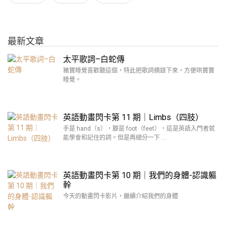
最新文章
太平歌詞–白蛇傳
豬寶睡覺喜歡聽這個，特此把歌詞摘錄下來，方便哄寶寶
睡覺。
英語動畫閃卡第 11 期｜Limbs（四肢）
手是 hand（s），腳是 foot（feet），這是英語入門者就
能學會和記住的詞。但是再細分一下 …
英語動畫閃卡第 10 期｜我們的身體-認識軀
幹
今天的動畫閃卡影片，繼續介紹我們的身體