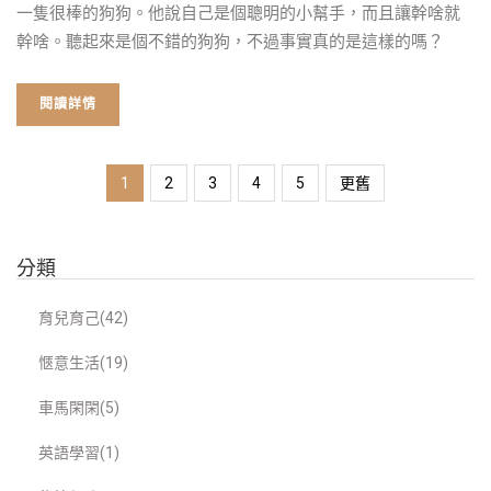
一隻很棒的狗狗。他說自己是個聰明的小幫手，而且讓幹啥就
幹啥。聽起來是個不錯的狗狗，不過事實真的是這樣的嗎？
閱讀詳情
1
2
3
4
5
更舊
分類
育兒育己(42)
愜意生活(19)
車馬閑閑(5)
英語學習(1)