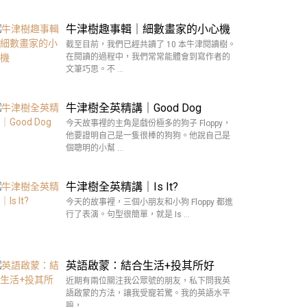
牛津樹趣事輯｜細數畫家的小心機
截至目前，我們已經共讀了 10 本牛津閱讀樹。
在閱讀的過程中，我們常常能體會到寫作者的
文筆巧思。不 …
牛津樹全英精講｜Good Dog
今天故事裡的主角是戲份極多的狗子 Floppy，
他要證明自己是一隻很棒的狗狗。他說自己是
個聰明的小幫 …
牛津樹全英精講｜Is It?
今天的故事裡，三個小朋友和小狗 Floppy 都進
行了表演。句型很簡單，就是 Is …
英語啟蒙：結合生活+投其所好
近期有兩位關注我公眾號的朋友，私下問我英
語啟蒙的方法，讓我受寵若驚。我的英語水平
嘛， …