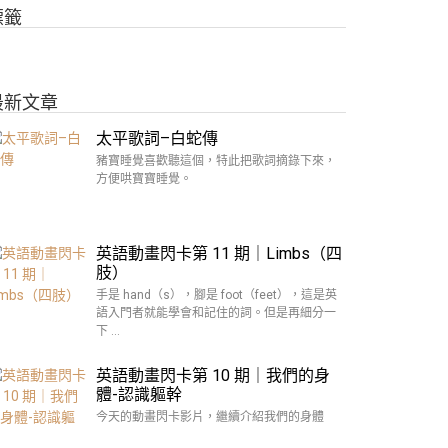
標籤
最新文章
太平歌詞–白蛇傳
豬寶睡覺喜歡聽這個，特此把歌詞摘錄下來，
方便哄寶寶睡覺。
英語動畫閃卡第 11 期｜Limbs（四
肢）
手是 hand（s），腳是 foot（feet），這是英
語入門者就能學會和記住的詞。但是再細分一
下 …
英語動畫閃卡第 10 期｜我們的身
體-認識軀幹
今天的動畫閃卡影片，繼續介紹我們的身體