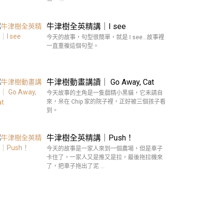
牛津樹全英精講｜I see
今天的故事，句型很簡單，就是 I see…故事裡
一直重複這個句型。
牛津樹動畫講讀｜ Go Away, Cat
今天故事的主角是一隻戲精小黑貓，它未請自
來，呆在 Chip 家的院子裡，正好被三個孩子看
到。
牛津樹全英精講｜Push！
今天的故事是一家人來到一個農場，但是車子
卡住了，一家人又是推又是拉，最後拖拉機來
了，把車子拖出了泥 …