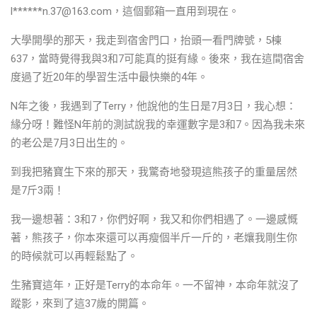
l******
n.37@163.com
，這個郵箱一直用到現在。
大學開學的那天，我走到宿舍門口，抬頭一看門牌號，5棟
637，當時覺得我與3和7可能真的挺有緣。後來，我在這間宿舍
度過了近20年的學習生活中最快樂的4年。
N年之後，我遇到了Terry，他說他的生日是7月3日，我心想：
緣分呀！難怪N年前的測試說我的幸運數字是3和7。因為我未來
的老公是7月3日出生的。
到我把豬寶生下來的那天，我驚奇地發現這熊孩子的重量居然
是7斤3兩！
我一邊想著：3和7，你們好啊，我又和你們相遇了。一邊感慨
著，熊孩子，你本來還可以再瘦個半斤一斤的，老孃我剛生你
的時候就可以再輕鬆點了。
生豬寶這年，正好是Terry的本命年。一不留神，本命年就沒了
蹤影，來到了這37歲的開篇。