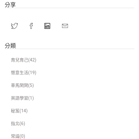
分享
分類
育兒育己(42)
愜意生活(19)
車馬閑閑(5)
英語學習(1)
秘笈(14)
指北(6)
常識(0)