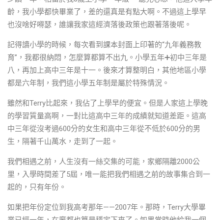
齡，我小學都快畢業了，差的還真是有點大啊。不過這上學早
也沒啥好嘚瑟，誰讓我家這經濟落後政策也跟著落後呢。
記得讀小學的時候，每次看到課本封面上印著的“九年義務教
育”，我都很納悶，怎麼算都算不出九。小學五年➕初中三年是
八，再加上高中三年是十一。後來才算整明白，其他地區小學
都是六年制，我們這小學五年制是屬於特殊情況。
雖然和Terry比起來，我佔了上學早的便宜。但是人家這上學晚
的學習質量高啊，一對比這高中三年的成績就知道差距。這高
中三年從沒考過600分的女生和高中三年從不低於600分的男
生，隔著千山萬水，走到了一起。
我們相遇之前，人生沒有一絲交集的可能，家鄉隔離2000公
里，入學時間差了5屆，唯一能把我們相遇之前的故事集合到一
起的，只有年份。
如果把年份定位到我高考那年——2007年。那時，Terry大學畢