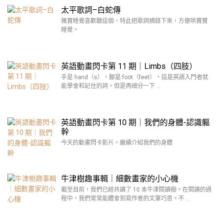
太平歌詞–白蛇傳
豬寶睡覺喜歡聽這個，特此把歌詞摘錄下來，方便哄寶寶
睡覺。
英語動畫閃卡第 11 期｜Limbs（四肢）
手是 hand（s），腳是 foot（feet），這是英語入門者就
能學會和記住的詞。但是再細分一下 …
英語動畫閃卡第 10 期｜我們的身體-認識軀
幹
今天的動畫閃卡影片，繼續介紹我們的身體
牛津樹趣事輯｜細數畫家的小心機
截至目前，我們已經共讀了 10 本牛津閱讀樹。在閱讀的過
程中，我們常常能體會到寫作者的文筆巧思。不 …