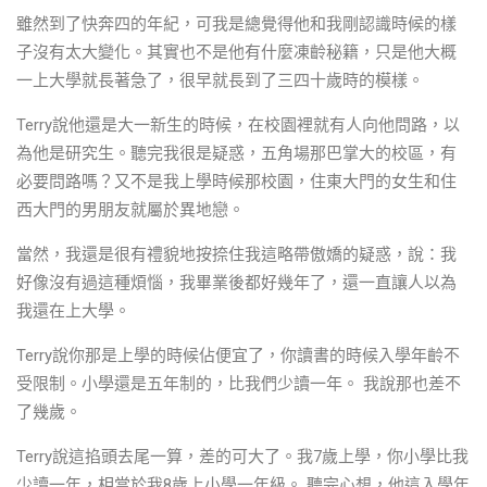
雖然到了快奔四的年紀，可我是總覺得他和我剛認識時候的樣
子沒有太大變化。其實也不是他有什麼凍齡秘籍，只是他大概
一上大學就長著急了，很早就長到了三四十歲時的模樣。
Terry說他還是大一新生的時候，在校園裡就有人向他問路，以
為他是研究生。聽完我很是疑惑，五角場那巴掌大的校區，有
必要問路嗎？又不是我上學時候那校園，住東大門的女生和住
西大門的男朋友就屬於異地戀。
當然，我還是很有禮貌地按捺住我這略帶傲嬌的疑惑，說：我
好像沒有過這種煩惱，我畢業後都好幾年了，還一直讓人以為
我還在上大學。
Terry說你那是上學的時候佔便宜了，你讀書的時候入學年齡不
受限制。小學還是五年制的，比我們少讀一年。 我說那也差不
了幾歲。
Terry說這掐頭去尾一算，差的可大了。我7歲上學，你小學比我
少讀一年，相當於我8歲上小學一年級。 聽完心想，他這入學年