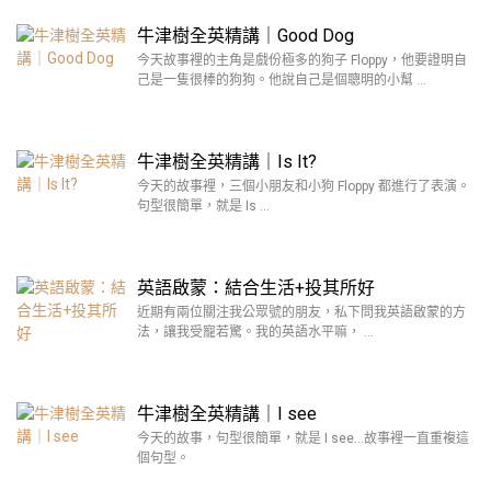
牛津樹全英精講｜Good Dog
今天故事裡的主角是戲份極多的狗子 Floppy，他要證明自
己是一隻很棒的狗狗。他說自己是個聰明的小幫 …
牛津樹全英精講｜Is It?
今天的故事裡，三個小朋友和小狗 Floppy 都進行了表演。
句型很簡單，就是 Is …
英語啟蒙：結合生活+投其所好
近期有兩位關注我公眾號的朋友，私下問我英語啟蒙的方
法，讓我受寵若驚。我的英語水平嘛， …
牛津樹全英精講｜I see
今天的故事，句型很簡單，就是 I see…故事裡一直重複這
個句型。