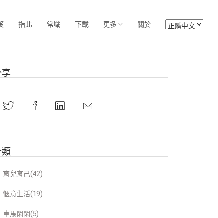
笈
指北
常識
下載
更多
關於
分享
分類
育兒育己(42)
愜意生活(19)
車馬閑閑(5)