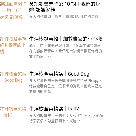
英語動畫閃卡第 10 期｜我們的身
體-認識軀幹
今天的動畫閃卡影片，繼續介紹我們的身體
牛津樹趣事輯｜細數畫家的小心機
截至目前，我們已經共讀了 10 本牛津閱讀樹。
在閱讀的過程中，我們常常能體會到寫作者的
文筆巧思。不 …
牛津樹全英精講｜Good Dog
今天故事裡的主角是戲份極多的狗子 Floppy，
他要證明自己是一隻很棒的狗狗。他說自己是
個聰明的小幫 …
牛津樹全英精講｜Is It?
今天的故事裡，三個小朋友和小狗 Floppy 都進
行了表演。句型很簡單，就是 Is …