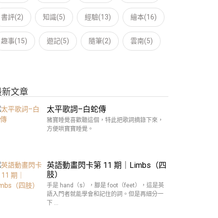
書評(2)
知識(5)
經驗(13)
繪本(16)
趣事(15)
遊記(5)
隨筆(2)
雲南(5)
最新文章
太平歌詞–白蛇傳
豬寶睡覺喜歡聽這個，特此把歌詞摘錄下來，
方便哄寶寶睡覺。
英語動畫閃卡第 11 期｜Limbs（四
肢）
手是 hand（s），腳是 foot（feet），這是英
語入門者就能學會和記住的詞。但是再細分一
下 …