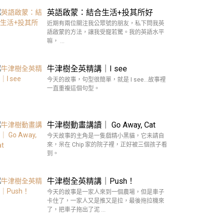
英語啟蒙：結合生活+投其所好
近期有兩位關注我公眾號的朋友，私下問我英
語啟蒙的方法，讓我受寵若驚。我的英語水平
嘛， …
牛津樹全英精講｜I see
今天的故事，句型很簡單，就是 I see…故事裡
一直重複這個句型。
牛津樹動畫講讀｜ Go Away, Cat
今天故事的主角是一隻戲精小黑貓，它未請自
來，呆在 Chip 家的院子裡，正好被三個孩子看
到。
牛津樹全英精講｜Push！
今天的故事是一家人來到一個農場，但是車子
卡住了，一家人又是推又是拉，最後拖拉機來
了，把車子拖出了泥 …