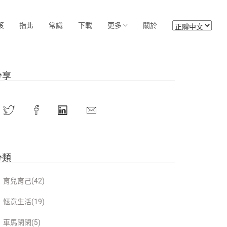
笈
指北
常識
下載
更多
關於
分享
分類
育兒育己(42)
愜意生活(19)
車馬閑閑(5)