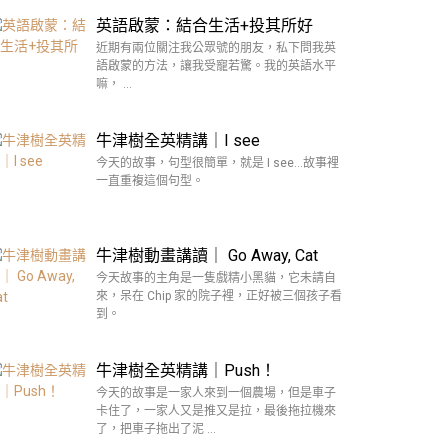
英語啟蒙：結合生活+投其所好
近期有兩位關注我公眾號的朋友，私下問我英
語啟蒙的方法，讓我受寵若驚。我的英語水平
嘛， …
牛津樹全英精講｜I see
今天的故事，句型很簡單，就是 I see…故事裡
一直重複這個句型。
牛津樹動畫講讀｜ Go Away, Cat
今天故事的主角是一隻戲精小黑貓，它未請自
來，呆在 Chip 家的院子裡，正好被三個孩子看
到。
牛津樹全英精講｜Push！
今天的故事是一家人來到一個農場，但是車子
卡住了，一家人又是推又是拉，最後拖拉機來
了，把車子拖出了泥 …