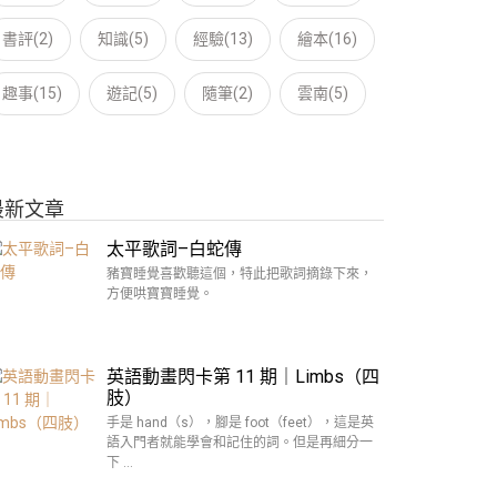
書評(2)
知識(5)
經驗(13)
繪本(16)
趣事(15)
遊記(5)
隨筆(2)
雲南(5)
最新文章
太平歌詞–白蛇傳
豬寶睡覺喜歡聽這個，特此把歌詞摘錄下來，
方便哄寶寶睡覺。
英語動畫閃卡第 11 期｜Limbs（四
肢）
手是 hand（s），腳是 foot（feet），這是英
語入門者就能學會和記住的詞。但是再細分一
下 …