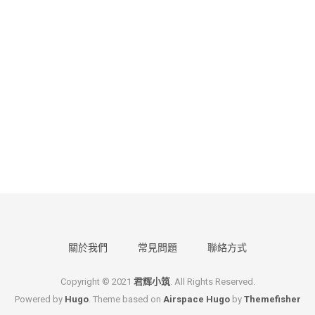
關於我們
常見問題
聯絡方式
Copyright © 2021
君辉小筑
. All Rights Reserved.
Powered by
Hugo
. Theme based on
Airspace Hugo
by
Themefisher