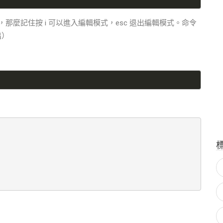
 vim，那麼記住按 i 可以進入編輯模式，esc 退出編輯模式。命令
出）