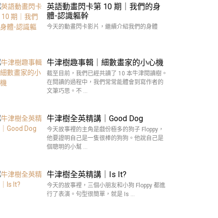
英語動畫閃卡第 10 期｜我們的身
體-認識軀幹
今天的動畫閃卡影片，繼續介紹我們的身體
牛津樹趣事輯｜細數畫家的小心機
截至目前，我們已經共讀了 10 本牛津閱讀樹。
在閱讀的過程中，我們常常能體會到寫作者的
文筆巧思。不 …
牛津樹全英精講｜Good Dog
今天故事裡的主角是戲份極多的狗子 Floppy，
他要證明自己是一隻很棒的狗狗。他說自己是
個聰明的小幫 …
牛津樹全英精講｜Is It?
今天的故事裡，三個小朋友和小狗 Floppy 都進
行了表演。句型很簡單，就是 Is …