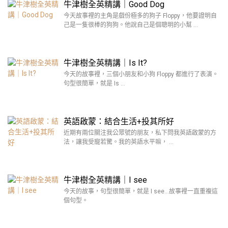
牛津樹全英精講｜Good Dog
今天故事裡的主角是戲份極多的狗子 Floppy，他要證明自
己是一隻很棒的狗狗。他說自己是個聰明的小幫 …
牛津樹全英精講｜Is It?
今天的故事裡，三個小朋友和小狗 Floppy 都進行了表演。
句型很簡單，就是 Is …
英語啟蒙：結合生活+投其所好
近期有兩位關注我公眾號的朋友，私下問我英語啟蒙的方
法，讓我受寵若驚。我的英語水平嘛， …
牛津樹全英精講｜I see
今天的故事，句型很簡單，就是 I see…故事裡一直重複這
個句型。