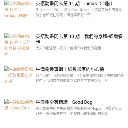
英語動畫閃卡第 11 期｜Limbs（四肢）
手是 hand（s），腳是 foot（feet），這是英語入門者就
能學會和記住的詞。但是再細分一下 …
英語動畫閃卡第 10 期｜我們的身體-認識軀
幹
今天的動畫閃卡影片，繼續介紹我們的身體
牛津樹趣事輯｜細數畫家的小心機
截至目前，我們已經共讀了 10 本牛津閱讀樹。在閱讀的過
程中，我們常常能體會到寫作者的文筆巧思。不 …
牛津樹全英精講｜Good Dog
今天故事裡的主角是戲份極多的狗子 Floppy，他要證明自
己是一隻很棒的狗狗。他說自己是個聰明的小幫 …