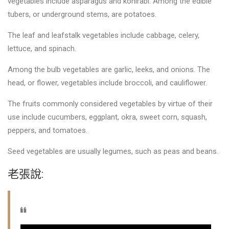
vegetables include asparagus and kohlrabi. Among the edible
tubers, or underground stems, are potatoes.
The leaf and leafstalk vegetables include cabbage, celery,
lettuce, and spinach.
Among the bulb vegetables are garlic, leeks, and onions. The
head, or flower, vegetables include broccoli, and cauliflower.
The fruits commonly considered vegetables by virtue of their
use include cucumbers, eggplant, okra, sweet corn, squash,
peppers, and tomatoes.
Seed vegetables are usually legumes, such as peas and beans.
老張說: