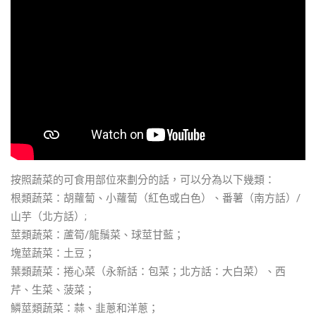
按照蔬菜的可食用部位來劃分的話，可以分為以下幾類：
根類蔬菜：胡蘿蔔、小蘿蔔（紅色或白色）、番薯（南方話）/
山芋（北方話）;
莖類蔬菜：蘆筍/龍鬚菜、球莖甘藍；
塊莖蔬菜：土豆；
葉類蔬菜：捲心菜（永新話：包菜；北方話：大白菜）、西
芹、生菜、菠菜；
鱗莖類蔬菜：蒜、韭蔥和洋蔥；