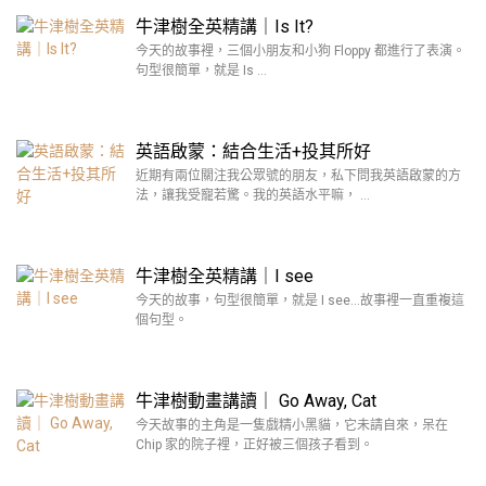
牛津樹全英精講｜Is It?
今天的故事裡，三個小朋友和小狗 Floppy 都進行了表演。
句型很簡單，就是 Is …
英語啟蒙：結合生活+投其所好
近期有兩位關注我公眾號的朋友，私下問我英語啟蒙的方
法，讓我受寵若驚。我的英語水平嘛， …
牛津樹全英精講｜I see
今天的故事，句型很簡單，就是 I see…故事裡一直重複這
個句型。
牛津樹動畫講讀｜ Go Away, Cat
今天故事的主角是一隻戲精小黑貓，它未請自來，呆在
Chip 家的院子裡，正好被三個孩子看到。