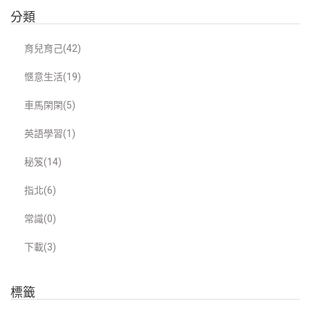
分類
育兒育己(42)
愜意生活(19)
車馬閑閑(5)
英語學習(1)
秘笈(14)
指北(6)
常識(0)
下載(3)
標籤