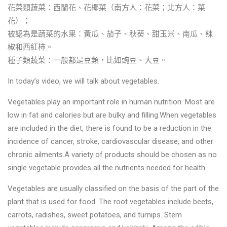
花菜類蔬菜：西蘭花、花椰菜（南方人：花菜；北方人：菜
花）；
被認為是蔬菜的水果：黃瓜、茄子、秋葵、甜玉米、南瓜、辣
椒和西紅柿。
種子類蔬菜：一般都是豆類，比如豌豆、大豆。
In today’s video, we will talk about vegetables.
Vegetables play an important role in human nutrition. Most are
low in fat and calories but are bulky and filling.When vegetables
are included in the diet, there is found to be a reduction in the
incidence of cancer, stroke, cardiovascular disease, and other
chronic ailments.A variety of products should be chosen as no
single vegetable provides all the nutrients needed for health.
Vegetables are usually classified on the basis of the part of the
plant that is used for food. The root vegetables include beets,
carrots, radishes, sweet potatoes, and turnips. Stem