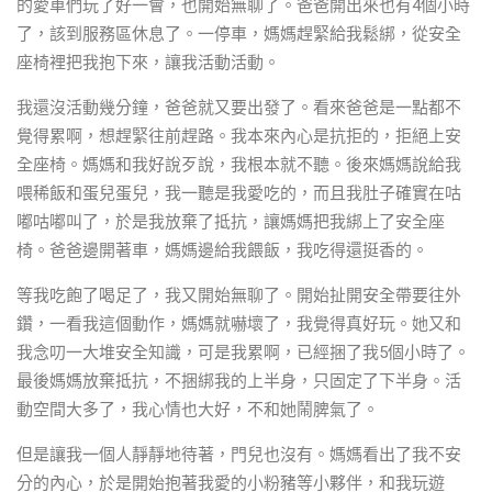
的愛車們玩了好一會，也開始無聊了。爸爸開出來也有4個小時
了，該到服務區休息了。一停車，媽媽趕緊給我鬆綁，從安全
座椅裡把我抱下來，讓我活動活動。
我還沒活動幾分鐘，爸爸就又要出發了。看來爸爸是一點都不
覺得累啊，想趕緊往前趕路。我本來內心是抗拒的，拒絕上安
全座椅。媽媽和我好說歹說，我根本就不聽。後來媽媽說給我
喂稀飯和蛋兒蛋兒，我一聽是我愛吃的，而且我肚子確實在咕
嘟咕嘟叫了，於是我放棄了抵抗，讓媽媽把我綁上了安全座
椅。爸爸邊開著車，媽媽邊給我餵飯，我吃得還挺香的。
等我吃飽了喝足了，我又開始無聊了。開始扯開安全帶要往外
鑽，一看我這個動作，媽媽就嚇壞了，我覺得真好玩。她又和
我念叨一大堆安全知識，可是我累啊，已經捆了我5個小時了。
最後媽媽放棄抵抗，不捆綁我的上半身，只固定了下半身。活
動空間大多了，我心情也大好，不和她鬧脾氣了。
但是讓我一個人靜靜地待著，門兒也沒有。媽媽看出了我不安
分的內心，於是開始抱著我愛的小粉豬等小夥伴，和我玩遊