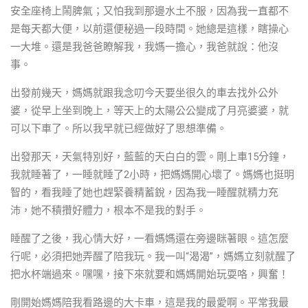
安全座椅上鬧脾氣；又怕我到那邊水土不服，因為我一直都不
是每天都大便，以前還便秘過一段時間。她總是這樣，瞎操心
一大堆。還是我爸爸瞭解我，我媽一擔心，我爸就說：他沒
事。
出發前幾天，媽媽就跟我念叨今天要坐很久的車去找外公外
婆，從早上坐到晚上，等天上的太陽公公變成了月亮婆婆，就
可以下車了。所以我早就已經做好了思想準備。
出發那天，天氣特別好，藍藍的天白白的雲。剛上車15分鐘，
我就睡著了，一睡就睡了2小時，把媽媽開心壞了。媽媽也挺明
智的，看我睡了她也趕緊養精蓄銳，因為我一睡醒就精力充
沛，她不積攢好體力，根本不是我的對手。
睡醒了之後，我心情大好，一看媽媽還在旁邊眯著眼。這怎麼
行呢，必須把她弄醒了陪我玩。我一叫“渴渴”，媽媽立刻就醒了
把水杯端過來。嘿嘿，接下來就要和媽媽開始玩耍咯，興奮！
剛開始媽媽陪我看路邊的大卡車，這是我的最愛啊。平常我最