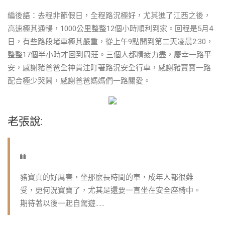
編後語：去程非節假日，全程路況極好，尤其進了江西之後，
高速極其通暢，1000公里整整12個小時順利到家。回程是5月4
日，有些路段堵車極其嚴重，從上午9點開到第二天凌晨2:30，
整整17個半小時才回到周莊。三個人都精疲力盡，慶幸一路平
安，感謝豬爸爸全神貫注盯著路況安全行車，感謝豬寶寶一路
配合極少哭鬧，感謝爸爸媽媽們一路關愛。
老張說:
豬寶真的好厲害，坐那麼長時間的車，成年人都很難
受，更何況寶寶了，尤其是還要一直坐在安全座椅中。
期待著以後一起自駕遊……