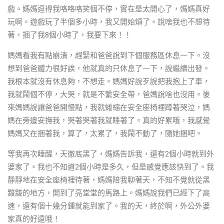
戲。媽媽逗得我咯咯咯笑個不停，實在是太開心了，媽媽真好
玩啊。遊戲玩了半個多小時，我又開始煩了。說啥我也不想待
著，捆了我8個小時了，我要下來！！
媽媽看我有點崩潰，趕緊和爸爸說到下個服務區休息一下。沒
想到爸爸體力很好誒，他就真的只休息了一下，說繼續出發。
我根本就沒有休息夠，不想走。媽媽好說歹說把我抱上了車，
我就鬧個不停，大哭，就是不繫安全帶，爸媽說啥也沒用。後
來媽媽說讓爸爸開慢點，我就蜷縮在安全座椅裡蹲著哭泣，媽
媽在旁邊安撫我，哭著哭著我就睡著了。真的好累哦，我感覺
媽媽又在捆著我，算了，太累了，我鬧不動了，隨她捆吧。
等我再次睡醒，天徹底黑了，媽媽告訴我，還有2個小時就到外
婆家了。我也不知道2個小時是多久，但是感覺應該快到了。我
靜靜地在安全座椅裡待著，媽媽陪我聊著天，不知不覺就從黑
黢黢的地方，開到了亮堂堂的馬路上。媽媽說我們已經下了高
速，還有個十幾分鍾就能到家了。我的天，終於啊，外公外婆
家真的好遠哦！