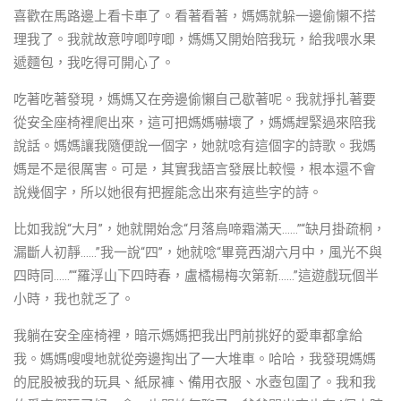
喜歡在馬路邊上看卡車了。看著看著，媽媽就躲一邊偷懶不搭
理我了。我就故意哼唧哼唧，媽媽又開始陪我玩，給我喂水果
遞麵包，我吃得可開心了。
吃著吃著發現，媽媽又在旁邊偷懶自己歇著呢。我就掙扎著要
從安全座椅裡爬出來，這可把媽媽嚇壞了，媽媽趕緊過來陪我
說話。媽媽讓我隨便說一個字，她就唸有這個字的詩歌。我媽
媽是不是很厲害。可是，其實我語言發展比較慢，根本還不會
說幾個字，所以她很有把握能念出來有這些字的詩。
比如我說“大月”，她就開始念“月落烏啼霜滿天……”“缺月掛疏桐，
漏斷人初靜……”我一說“四”，她就唸“畢竟西湖六月中，風光不與
四時同……”“羅浮山下四時春，盧橘楊梅次第新……”這遊戲玩個半
小時，我也就乏了。
我躺在安全座椅裡，暗示媽媽把我出門前挑好的愛車都拿給
我。媽媽嗖嗖地就從旁邊掏出了一大堆車。哈哈，我發現媽媽
的屁股被我的玩具、紙尿褲、備用衣服、水壺包圍了。我和我