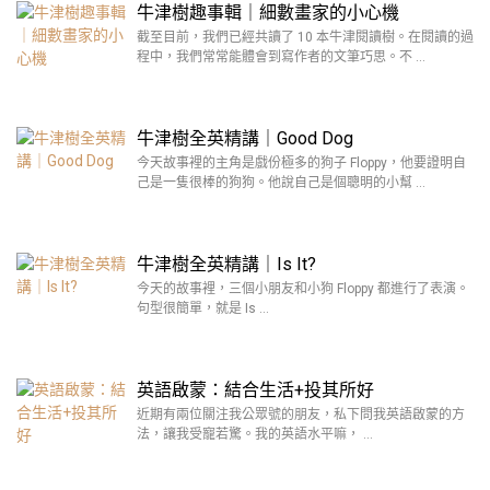
牛津樹趣事輯｜細數畫家的小心機
截至目前，我們已經共讀了 10 本牛津閱讀樹。在閱讀的過
程中，我們常常能體會到寫作者的文筆巧思。不 …
牛津樹全英精講｜Good Dog
今天故事裡的主角是戲份極多的狗子 Floppy，他要證明自
己是一隻很棒的狗狗。他說自己是個聰明的小幫 …
牛津樹全英精講｜Is It?
今天的故事裡，三個小朋友和小狗 Floppy 都進行了表演。
句型很簡單，就是 Is …
英語啟蒙：結合生活+投其所好
近期有兩位關注我公眾號的朋友，私下問我英語啟蒙的方
法，讓我受寵若驚。我的英語水平嘛， …