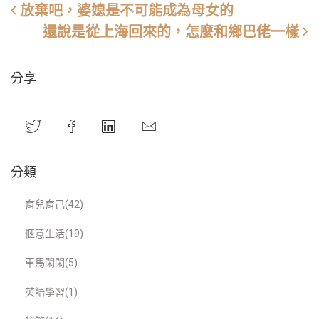
放棄吧，婆媳是不可能成為母女的
還說是從上海回來的，怎麼和鄉巴佬一樣
分享
分類
育兒育己(42)
愜意生活(19)
車馬閑閑(5)
英語學習(1)