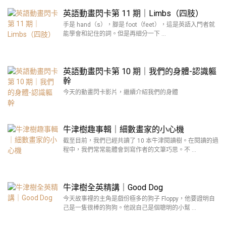
英語動畫閃卡第 11 期｜Limbs（四肢）
手是 hand（s），腳是 foot（feet），這是英語入門者就
能學會和記住的詞。但是再細分一下 …
英語動畫閃卡第 10 期｜我們的身體-認識軀
幹
今天的動畫閃卡影片，繼續介紹我們的身體
牛津樹趣事輯｜細數畫家的小心機
截至目前，我們已經共讀了 10 本牛津閱讀樹。在閱讀的過
程中，我們常常能體會到寫作者的文筆巧思。不 …
牛津樹全英精講｜Good Dog
今天故事裡的主角是戲份極多的狗子 Floppy，他要證明自
己是一隻很棒的狗狗。他說自己是個聰明的小幫 …