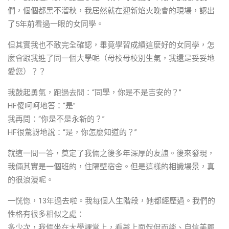
們，個個都黑不溜秋，我居然就在迎新焰火晚會的現場，認出
了5年前看過一眼的女同學。
但其實我也不敢完全確認，畢竟學習成績這麼好的女同學，怎
麼會跟我進了同一個大學呢（母校母校別生氣，我還是妥妥地
愛您）？？
我鼓起勇氣，跑過去問：“同學，你是不是吉安的？”
HF傻呵呵地答：“是”
我再問：“你是不是永新的？”
HF很驚訝地說：“是，你怎麼知道的？”
就這一問一答，奠定了我倆之後多年深厚的友誼。後來發現，
我倆其實是一個班的，住隔壁宿舍。但是這樣的相識場景，真
的很浪漫呢。
一恍惚，13年過去啦。我每個人生階段，她都經歷過。我們的
性格有很多相似之處：
多少次，我倆坐在大學課堂上，看著上面侃侃而談、自信美麗