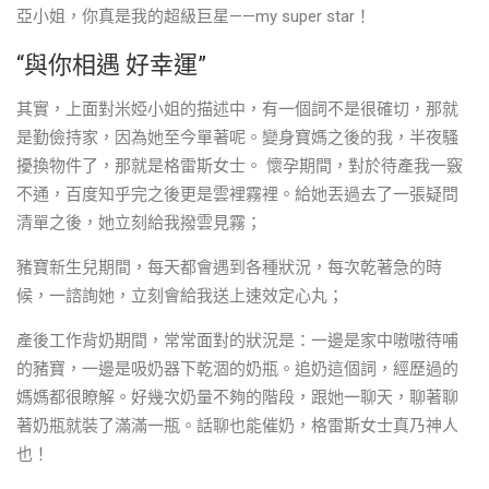
亞小姐，你真是我的超級巨星——my super star！
“與你相遇 好幸運”
其實，上面對米婭小姐的描述中，有一個詞不是很確切，那就
是勤儉持家，因為她至今單著呢。變身寶媽之後的我，半夜騷
擾換物件了，那就是格雷斯女士。 懷孕期間，對於待產我一竅
不通，百度知乎完之後更是雲裡霧裡。給她丟過去了一張疑問
清單之後，她立刻給我撥雲見霧；
豬寶新生兒期間，每天都會遇到各種狀況，每次乾著急的時
候，一諮詢她，立刻會給我送上速效定心丸；
產後工作背奶期間，常常面對的狀況是：一邊是家中嗷嗷待哺
的豬寶，一邊是吸奶器下乾涸的奶瓶。追奶這個詞，經歷過的
媽媽都很瞭解。好幾次奶量不夠的階段，跟她一聊天，聊著聊
著奶瓶就裝了滿滿一瓶。話聊也能催奶，格雷斯女士真乃神人
也！