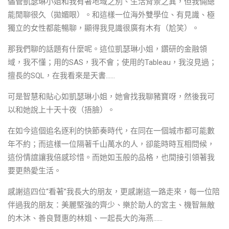
儘管凱瑟琳小姐和我有著地域之別、生活背景之異，但我倆總
能閒聊很久（拋媚眼）。和這樣一位海外雙學位、有見識、極
獨立的女性都能暢聊，顯得我見識很廣有木有（尬笑）。
那我們聊的話題有什麼呢。這位凱瑟琳小姐，鑽研的金融領
域，我不懂；用的SAS，我不會；使用的Tableau，我沒見過；
擅長的SQL，在我看來是天書……
可是智慧和貼心如凱瑟琳小姐，她會找我聊豬寶呀，然後我可
以和她說上十天十夜（捂臉）。
在如今這個追名逐利的快節奏時代，在同在一個城市都可能數
年不約；而這樣一位隔著千山萬水的人，卻能時時互相問候，
這份情誼讓我倍感珍惜。而她如玉般的品格，也間接引領著我
要更熱愛生活。
感謝這四位“看著”我長大的朋友，更感謝這一路走來，每一位陪
伴過我的朋友：美麗堅強的齊少、樂於助人的宮主、機智無敵
的木沐、善良賢惠的林姐、一起長大的海燕……