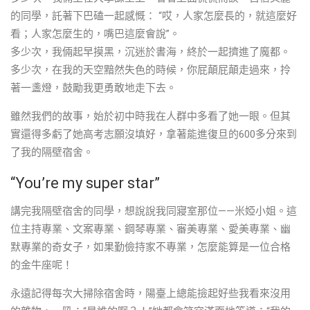
的同學，託著下巴磕一起感慨： “哎，人家怎麼長的，就這麼好
看；人家怎麼生的，嘴巴這麼會說”。
多少次，我倆起早摸黑，沉迷於書海，終於一起擠進了魔都。
多少次，在我的天空黯然失色的時候，你屁顛屁顛走過來，拎
著一盞燈，鼓勵我更勇敢地走下去。
雖然我們的故事，始於初中時我在人群中多看了她一眼。但其
實還得多虧了她高考志願沒填好，拿著能進復旦的600多分來到
了我的隔壁宿舍。
“You’re my super star”
講完我隔壁宿舍的同學，想說說我同寢室那位——米婭小姐。這
位主持專業、文案專業、鋼琴專業、審美專業、愛美專業、幽
默專業的奇女子，如果勤儉持家不專業，怎麼能算是一位合格
的金牛座呢！
永遠記得每次大掃除宿舍時，陽臺上總能撿起好些我看來沒用