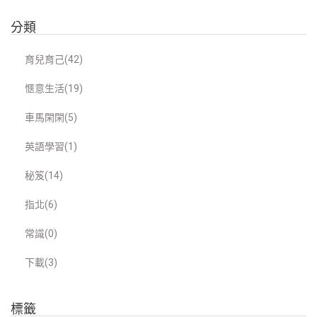
分類
育兒育己(42)
愜意生活(19)
車馬閑閑(5)
英語學習(1)
秘笈(14)
指北(6)
常識(0)
下載(3)
標籤