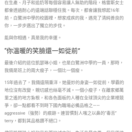
在生產、月子和追奶等每個容易讓人無助的階段，格雷斯女士
都會透過耐心的遠端話聊穩住我。每次，都會讓我想起16年
前，白鷺洲中學的校園裡，想家成疾的我，遇見了清純善良的
你，一步步邁出了獨立的步伐。
能與你相遇，真是我的幸運。
“你溫暖的笑臉還一如從前”
最後介紹的這位凱瑟琳小姐，也是白鷺洲中學的一員，那時，
我倆是班上的兩大瘦子，一個比一個瘦。
15年過去了，我倆遠隔重洋，她曼妙的身姿一如從前，學霸的
地位沒有改變，親切感也絲毫不減。一個小瘦子，在離家鄉萬
里之遙的地方紮根，和各色面板的人種在全球頂尖的企業裡競
爭，卻一點都看不到時下國內職場必備品格之——
aggressive（強勢）的痕跡。連習慣對人嗤之以鼻的“毒舌”
terry，都對其品格讚不絕口。