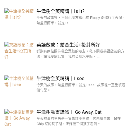
牛津樹全英精講｜Is It?
今天的故事裡，三個小朋友和小狗 Floppy 都進行了表演。
句型很簡單，就是 Is …
英語啟蒙：結合生活+投其所好
近期有兩位關注我公眾號的朋友，私下問我英語啟蒙的方
法，讓我受寵若驚。我的英語水平嘛， …
牛津樹全英精講｜I see
今天的故事，句型很簡單，就是 I see…故事裡一直重複這
個句型。
牛津樹動畫講讀｜ Go Away, Cat
今天故事的主角是一隻戲精小黑貓，它未請自來，呆在
Chip 家的院子裡，正好被三個孩子看到。