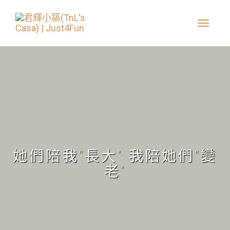
她們陪我“長大” 我陪她們“變
老”