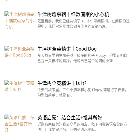
牛津树趣事辑｜细数画家的小心机
截至目前，我们已经共读了 10 本牛津阅读树。在阅读的过
程中，我们常常能体会到写作者的文笔巧思。不 …
牛津树全英精讲｜Good Dog
今天故事里的主角是戏份极多的狗子 Floppy，他要证明自
己是一只很棒的狗狗。他说自己是个聪明的小帮 …
牛津树全英精讲｜Is It?
今天的故事里，三个小朋友和小狗 Floppy 都进行了表演。
句型很简单，就是 Is …
英语启蒙：结合生活+投其所好
近期有两位关注我公众号的朋友，私下问我英语启蒙的方
法，让我受宠若惊。我的英语水平嘛， …