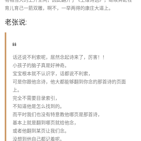
有相当大的上升空间，因此翻开了《王维诗选》，继续奔赴在
育儿育己一箭双雕，啊不，一举两得的康庄大道上。
老张说:
话还说不利索呢，居然念起诗来了，厉害！！
小孩子的脑子真是好神奇。
宝宝根本就不认识字，话都说不利索，
可是你跟他念诗，他大都能够翻到你念的那首诗的页面
上。
完全不需要目录索引，
不知道他是怎么找到的。
而平时我们也没有特意教他哪页是那首诗，
基本上就是翻到哪页就给他念，
或者他翻到某页让我们念。
没想到他自己都记着呢。