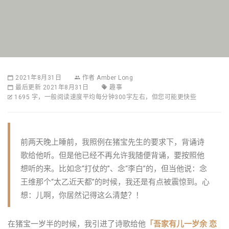
2021年8月31日
作者
Amber Long
最后更新 2021年8月31日
趣事
1695 字，一般阅读速度平均每分钟300字左右，但您可能更快些
前两天晚上睡前，我照例在猪宝先生的要求下，背诵诗
歌给他听。但是他已经不再允许我随便背诵，要按照他
想听的来。比如念“打仗的”、念“李白”的，但当他说：念
王维那个“太乙近天都”的时候，我还是有点被震惊到。心
想：儿啊，你居然记得这么清楚？！
在猪宝一岁半的时候，我引进了诗歌给他
「吾家有儿一岁余 恋