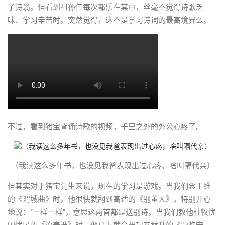
了诗翁。但看到祖孙仨每次都乐在其中，丝毫不觉得诗歌乏
味、学习辛苦时。突然觉得，这不是学习诗词的最高境界么。
不过，看到猪宝背诵诗歌的视频，千里之外的外公心疼了。
（我读这么多年书，也没见我爸表现出过心疼，啥叫隔代亲）
但其实对于猪宝先生来说，现在的学习是游戏。当我们念王维
的《渭城曲》时，他很快就翻到高适的《别董大》，特别开心
地说：“一样一样”，意思这两首都是送别诗。当我们教他杜牧忧