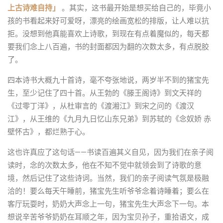
上古诗难自持」
。其实，这书最开始是想买给自己的，毕竟小
孩的书看起来好可爱呀，漂亮的绘画宽松的排版，让人难以抗
拒。没想到他真能喜欢上诗歌，到现在有点着魔似的，每天都
要我们念上八百遍，书的封面都因为翻的次数太多，有点脱胶
了。
四本诗书大概九十首诗，毫不夸张地说，两岁半不到的猪宝先
生，至少记住了四十首。从王勃的《滕王阁诗》到文天祥的
《过零丁洋》，从杜审言的《渡湘江》到宋之问的《渡汉
江》，从王维的《九月九日忆山东兄弟》到苏轼的《念奴娇 赤
壁怀古》，都烂熟于心。
这也许真应了这句话——书读百遍其义自见，因为我们在亲子阅
读时，念的次数太多，他在不知不觉中就领会到了诗歌的意
境，然后记住了这些诗词。当然，我们的亲子阅读气氛是极融
洽的！要么每天午睡前，猪宝先生听爷爷念着诗睡着；要么在
客厅玩耍时，奶奶大声念上一句，猪宝先生大声念下一句。本
想说辛苦爷爷奶奶在耳顺之年，因为宝贝孙子，重拾语文，成