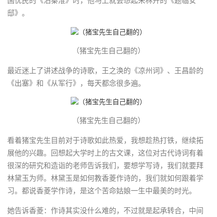
国忧民的《泊秦淮》时，他马上就会想起来林升的《题临安
邸》。
（猪宝先生自己翻的）
最近迷上了讲述战争的诗歌，王之涣的《凉州词》、王昌龄的
《出塞》和《从军行》，每天都念很多遍。
（猪宝先生自己翻的）
看着猪宝先生目前对于诗歌如此热爱，我想趁热打铁，继续拓
展他的兴趣。回想起大学时上的古文课，这位对古代诗词有着
很深的研究和造诣的老师告诉我们，要想学写诗，我们就要拜
林黛玉为师。林黛玉是如何教香菱作诗的，我们就如何跟着学
习。都说香菱学作诗，是这个苦命姑娘一生中最美的时光。
她告诉香菱：作诗其实没什么难的，不过就是起承转合，中间