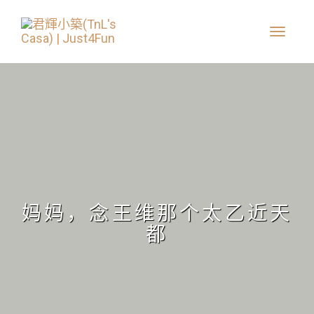
妈妈，念王维那个太乙近天
都