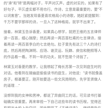
的“承”和“转”是两幅对子，平声对仄声，虚的对实的，如果有了
好句子，平仄虚实都不用也行。作诗，立意是最重要的，要“不
以词害意”。当她发现香菱喜欢格局小的诗歌，她赶紧提醒到：
千万不要学那样的诗，一旦入了这种格局，就学不出来了。
接着，林黛玉告诉香菱，如果真心想学，就把王维的五言律师
读一百首，细心揣摩；然后再读一两百首杜甫的七言律诗，接
着再读一两百首李白的七言绝句。肚子里先有这三个人的诗打
底，然后再把陶渊明、应玚、谢灵运、阮籍、庾信和鲍照等人
的作品看一看。不到一年的功夫，就不愁是个诗翁了。
林黛玉对香菱的教学，让我想起了梅长苏第一次见到庭生时的
对话。他看到在掖幽庭偷偷读书的庭生，对他说：“读书就像盖
房子，根基要正，刚开始要选一些文风简明的，先学圣贤做人
的道理……”
没想到我的女神和男神，都说了异曲同工的话，可见读书打基
础确实很重要。再来审视一下自己这些年的读书历程，觉得还