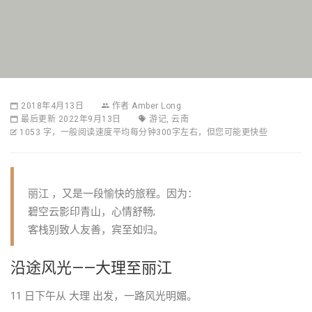
2018年4月13日
作者
Amber Long
最后更新 2022年9月13日
游记
,
云南
1053 字，一般阅读速度平均每分钟300字左右，但您可能更快些
丽江 ，又是一段愉快的旅程。因为：
碧空云影印青山，心情舒畅;
客栈别致人友善，宾至如归。
沿途风光——大理至丽江
11 日下午从 大理 出发，一路风光明媚。