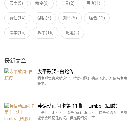
云南(5)
命令(6)
工具(2)
思考(1)
感悟(14)
游记(5)
知识(5)
经验(13)
绘本(16)
趣事(16)
随笔(2)
最新文章
太平歌词–白蛇传
猪宝睡觉喜欢听这个，特此把歌词摘录下来，方便哄宝宝
睡觉。
英语动画闪卡第 11 期｜Limbs（四肢）
手是 hand（s），脚是 foot（feet），这是英语入门者就
能学会和记住的词。但是再细分一下 …