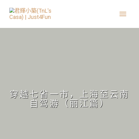
穿越七省一市，上海至云南
自驾游（丽江篇）