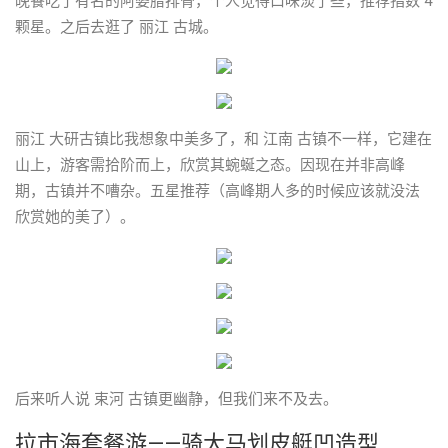
晚餐吃了有名的阿婆腊排骨，个人觉得口味淡了些，推荐指数 4
颗星。之后去逛了 丽江 古城。
丽江 大研古镇比我想象中美多了，和 江南 古镇不一样，它建在
山上，游客需拾阶而上，欣赏其蜿蜒之态。因现在并非高峰
期，古镇并不嘈杂。五星推荐（高峰期人多的时候应该就没法
欣赏她的美了）。
后来听人说 束河 古镇更幽静，但我们来不及去。
拉市海套餐游——骑大马划皮艇凹造型