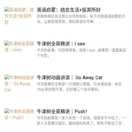
英语启蒙：结合生活+投其所好
近期有两位关注我公众号的朋友，私下问我英语启蒙的方
法，让我受宠若惊。我的英语水平嘛， …
牛津树全英精讲｜I see
今天的故事，句型很简单，就是 I see…故事里一直重复这
个句型。
牛津树动画讲读｜ Go Away, Cat
今天故事的主角是一只戏精小黑猫，它未请自来，呆在
Chip 家的院子里，正好被三个孩子看到。
牛津树全英精讲｜Push！
今天的故事是一家人来到一个农场，但是车子卡住了，一
家人又是推又是拉，最后拖拉机来了，把车子拖出了泥 …