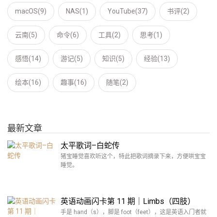
macOS(9)
NAS(1)
YouTube(37)
书评(2)
云南(5)
命令(6)
工具(2)
思考(1)
感悟(14)
游记(5)
知识(5)
经验(13)
绘本(16)
趣事(16)
随笔(2)
最新文章
太平歌词–白蛇传
猪宝睡觉喜欢听这个，特此把歌词摘录下来，方便哄宝宝
睡觉。
英语动画闪卡第 11 期｜Limbs（四肢）
手是 hand（s），脚是 foot（feet），这是英语入门者就