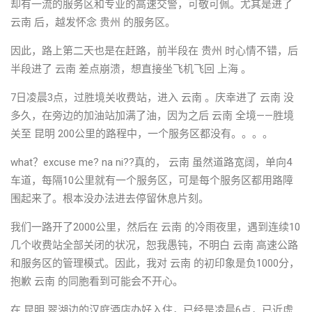
却有一流的服务区和专业的高速交警，可敬可佩。尤其是进了
云南 后，越发怀念 贵州 的服务区。
因此，路上第二天也是在赶路，前半段在 贵州 时心情不错，后
半段进了 云南 差点崩溃，想直接坐飞机飞回 上海 。
7日凌晨3点，过胜境关收费站，进入 云南 。庆幸进了 云南 没
多久，在旁边的加油站加满了油，因为之后 云南 全境——胜境
关至 昆明 200公里的路程中，一个服务区都没有。。。。
what？excuse me? na ni??真的， 云南 虽然道路宽阔，单向4
车道，每隔10公里就有一个服务区，可是每个服务区都用路障
围起来了。根本没办法进去停留休息片刻。
我们一路开了2000公里，然后在 云南 的冷雨夜里，遇到连续10
几个收费站全部关闭的状况，恕我愚钝，不明白 云南 高速公路
和服务区的管理模式。因此，我对 云南 的初印象是负1000分，
抱歉 云南 的同胞看到可能会不开心。
在 昆明 翠湖边的汉庭酒店办好入住，已经是凌晨6点，已近虚