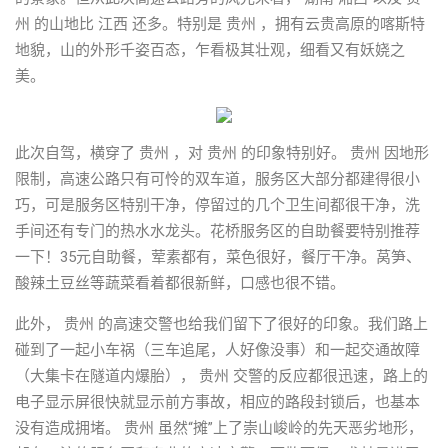
州 的山地比 江西 还多。特别是 贵州 ，拥有云贵高原的喀斯特
地貌，山的外形千姿百态，乍看极其壮观，细看又有妖娆之
美。
此次自驾，横穿了 贵州 ，对 贵州 的印象特别好。 贵州 因地形
限制，高速公路只有可怜的双车道，服务区大部分都建得很小
巧，可是服务区特别干净，停留过的几个卫生间都很干净，洗
手间还有专门的热水水龙头。花桥服务区的自助餐要特别推荐
一下！35元自助餐，荤素都有，菜色很好，餐厅干净。莴笋、
酸辣土豆丝等蔬菜看着都很新鲜，口感也很不错。
此外， 贵州 的高速交警也给我们留下了很好的印象。我们路上
碰到了一起小车祸（三车追尾，人好像没事）和一起交通故障
（大集卡在隧道内爆胎）， 贵州 交警的反应都很迅速，路上的
电子显示屏很快就显示前方事故，相应的路段封锁后，也基本
没有造成拥堵。 贵州 虽然“摊”上了崇山峻岭的先天恶劣地形，