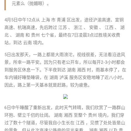
元素么（抛媚眼）。
4月5日中午12点从 上海 市 青浦 区出发，途径沪渝高速、宣铜
高速、杭瑞高速，先后跨过 江苏 、 浙江 、 安徽 、 江西 、 湖
北 、 湖南 和 贵州 七个省，最终在7日凌晨3点过胜境关收费
站，到达 云南 境内。
5日出发那天，一路上都是大雨滂沱，视线很差，无法看沿途风
景，所幸一路平安。因为只有老公开车，所以每开2-3小时都会
到服务区休息一下。下半夜到达 湖南 湘西 时，雨基本停了，在
车内铺好睡垫睡袋，在 湖南 泸溪 服务区安稳地睡了近八小时。
因此，路上第一天基本就是赶路，较为疲惫。
6日中午睡醒了重新出发，此时天气转晴，我们欣赏了一路群山
环抱、壁立千仞的壮阔。 湖南 湘西 至整个 贵州 境内，我们穿
过了数十个隧道，尽管我自小生长在 江西 ，见惯了处处皆是山
的景象。但从此次高速公路旁的风光来看， 湖南 湘西 以及 贵