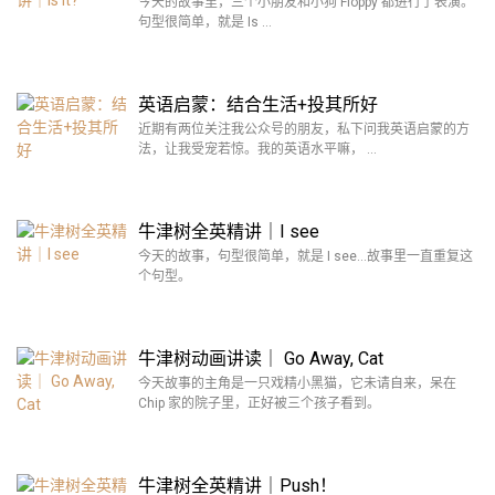
今天的故事里，三个小朋友和小狗 Floppy 都进行了表演。
句型很简单，就是 Is …
英语启蒙：结合生活+投其所好
近期有两位关注我公众号的朋友，私下问我英语启蒙的方
法，让我受宠若惊。我的英语水平嘛， …
牛津树全英精讲｜I see
今天的故事，句型很简单，就是 I see…故事里一直重复这
个句型。
牛津树动画讲读｜ Go Away, Cat
今天故事的主角是一只戏精小黑猫，它未请自来，呆在
Chip 家的院子里，正好被三个孩子看到。
牛津树全英精讲｜Push！