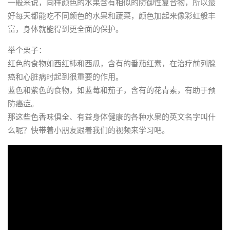
一般来说，同样颜色的水果含有相似的防御性复合物，所以最
好每天都能吃不同颜色的水果和蔬菜，颜色加起来像彩虹般丰
富，身体就能得到更全面的保护。
举个栗子：
红色的食物如西红柿和西瓜，含有的番茄红素，在治疗前列腺
癌和心脏病时起到很重要的作用。
蓝色和紫色的食物，如蓝莓和茄子，含有的花青素，有助于预
防癌症。
那这些色香味俱全、有益身体健康的各种水果的英文名字叫什
么呢？快带着小朋友跟着我们的视频来学习吧。