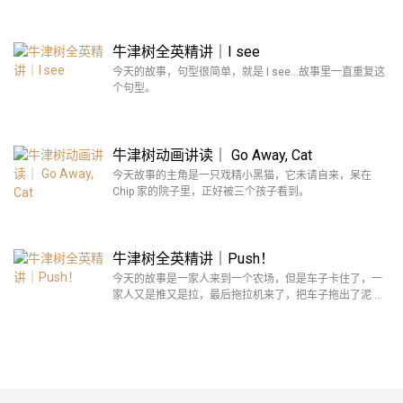
牛津树全英精讲｜I see
今天的故事，句型很简单，就是 I see…故事里一直重复这
个句型。
牛津树动画讲读｜ Go Away, Cat
今天故事的主角是一只戏精小黑猫，它未请自来，呆在
Chip 家的院子里，正好被三个孩子看到。
牛津树全英精讲｜Push！
今天的故事是一家人来到一个农场，但是车子卡住了，一
家人又是推又是拉，最后拖拉机来了，把车子拖出了泥 …