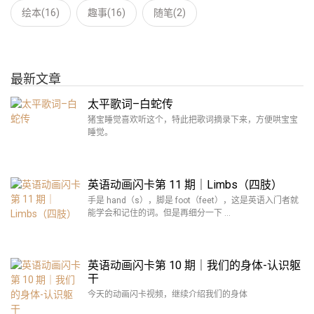
绘本(16)
趣事(16)
随笔(2)
最新文章
太平歌词–白蛇传
猪宝睡觉喜欢听这个，特此把歌词摘录下来，方便哄宝宝
睡觉。
英语动画闪卡第 11 期｜Limbs（四肢）
手是 hand（s），脚是 foot（feet），这是英语入门者就
能学会和记住的词。但是再细分一下 …
英语动画闪卡第 10 期｜我们的身体-认识躯
干
今天的动画闪卡视频，继续介绍我们的身体