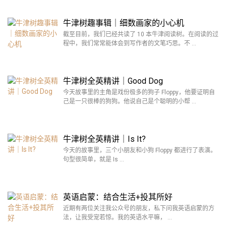
牛津树趣事辑｜细数画家的小心机
截至目前，我们已经共读了 10 本牛津阅读树。在阅读的过
程中，我们常常能体会到写作者的文笔巧思。不 …
牛津树全英精讲｜Good Dog
今天故事里的主角是戏份极多的狗子 Floppy，他要证明自
己是一只很棒的狗狗。他说自己是个聪明的小帮 …
牛津树全英精讲｜Is It?
今天的故事里，三个小朋友和小狗 Floppy 都进行了表演。
句型很简单，就是 Is …
英语启蒙：结合生活+投其所好
近期有两位关注我公众号的朋友，私下问我英语启蒙的方
法，让我受宠若惊。我的英语水平嘛， …