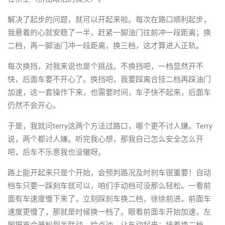
解决了起步的问题，就可以开起来啦。每次在路口顺利起步，
我悬着的心就安稳了一半，赶紧一脚油门往前冲一段距离；换
二档，再一脚油门冲一段距离，换三档，这才算进入正轨。
每次换挡，对我来说也是个挑战。不换挡吧，一档显然开不
快，后面车要不开心了。换挡吧，我要踩离合挂二档再踩油门
加速，这一套操作下来，也需要时间，车子快不起来，后面车
仍然不会开心。
于是，我就问terry这两个方法过路口，哪个更不讨人嫌。Terry
说，两个都讨人嫌。听完我心想，那我自己怎么安全怎么开
吧，后车不乐意我也没辙呀。
路上能开起来只是个开始，会预判路况及时刹车很重要！自动
档车只要一踩刹车就可以，咱们手动档可没那么轻松。一看前
面有车速度慢下来了，立刻踩刹车换二档，徐徐前进。前面车
速度更慢了，那就是时候换一档了。眼看前面车开始加速，左