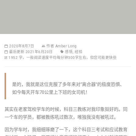
2020年8月7日
作者
Amber Long
最后更新 2021年6月20日
感悟
,
经验
1952 字，一般阅读速度平均每分钟300字左右，但您可能更快些
是的，我就是这位克服了多年来对“离合器”的极度恐惧、
如今每天开车70公里上下班的女司机！
其实在老家驾校学车的时候，科目三教练对我印象挺好的。同
一个车的学员，都被教练吼过数次，唯独我没有被吼过。
因为学车时，我细细琢磨了一下，这个科目三考试和应试教育