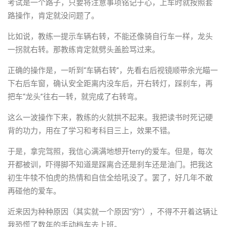
考试是一个路子，只要将注意事项铭记于心，上车时就按照套
路操作，肯定就没问题了。
比如说，教练一提示车辆右转，不能还像骑自行车一样，龙头
一拐就右转。那教练肯定就劈头盖脸骂过来。
正确的操作是，一听到“车辆右转”，先看右后视镜顺带余光瞄一
下右后车窗，确认安全距离内没车后，开右转灯，踩刹车，再
把车“龙头”往右一转，就完成了右转弯。
这么一波操作下来，教练的火就拱不起来。我把读书时死记硬
背的功力，用在了学习和考科目三上，效果不错。
于是，拿完驾照，我信心满满地想开terry的爱车。但是，每次
开都被训，吓得脚不知道是踩离合还是刹车还是油门。把我这
初生牛犊不怕虎的热情和自信全给吼没了。罢了，好几年不敢
再碰他的爱车。
近来因为种种原因（其实就一个原因“穷”），不得不开着这辆让
我恐慌了数年的手动档车去上班。