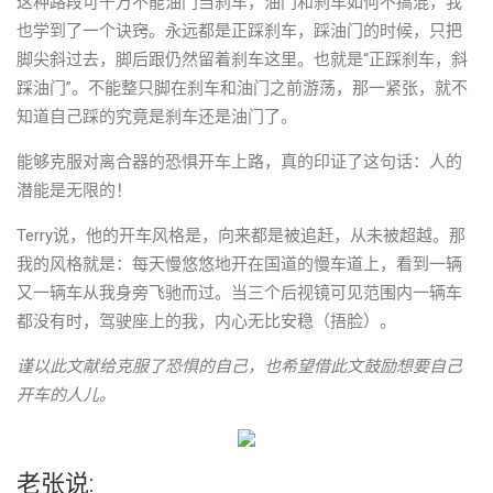
这种路段可千万不能油门当刹车，油门和刹车如何不搞混，我
也学到了一个诀窍。永远都是正踩刹车，踩油门的时候，只把
脚尖斜过去，脚后跟仍然留着刹车这里。也就是“正踩刹车，斜
踩油门”。不能整只脚在刹车和油门之前游荡，那一紧张，就不
知道自己踩的究竟是刹车还是油门了。
能够克服对离合器的恐惧开车上路，真的印证了这句话：人的
潜能是无限的！
Terry说，他的开车风格是，向来都是被追赶，从未被超越。那
我的风格就是：每天慢悠悠地开在国道的慢车道上，看到一辆
又一辆车从我身旁飞驰而过。当三个后视镜可见范围内一辆车
都没有时，驾驶座上的我，内心无比安稳（捂脸）。
谨以此文献给克服了恐惧的自己，也希望借此文鼓励想要自己
开车的人儿。
老张说: