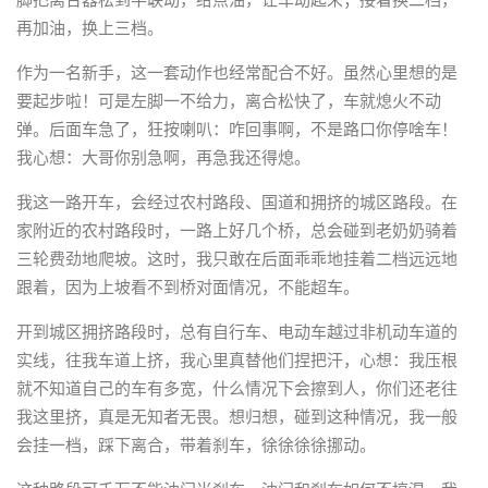
脚把离合器松到半联动，给点油，让车动起来；接着换二档，
再加油，换上三档。
作为一名新手，这一套动作也经常配合不好。虽然心里想的是
要起步啦！可是左脚一不给力，离合松快了，车就熄火不动
弹。后面车急了，狂按喇叭：咋回事啊，不是路口你停啥车！
我心想：大哥你别急啊，再急我还得熄。
我这一路开车，会经过农村路段、国道和拥挤的城区路段。在
家附近的农村路段时，一路上好几个桥，总会碰到老奶奶骑着
三轮费劲地爬坡。这时，我只敢在后面乖乖地挂着二档远远地
跟着，因为上坡看不到桥对面情况，不能超车。
开到城区拥挤路段时，总有自行车、电动车越过非机动车道的
实线，往我车道上挤，我心里真替他们捏把汗，心想：我压根
就不知道自己的车有多宽，什么情况下会擦到人，你们还老往
我这里挤，真是无知者无畏。想归想，碰到这种情况，我一般
会挂一档，踩下离合，带着刹车，徐徐徐徐挪动。