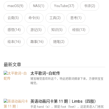
macOS(9)
NAS(1)
YouTube(37)
书评(2)
云南(5)
命令(6)
工具(2)
思考(1)
感悟(14)
游记(5)
知识(5)
经验(13)
绘本(16)
趣事(16)
随笔(2)
最新文章
太平歌词–白蛇传
猪宝睡觉喜欢听这个，特此把歌词摘录下来，方便哄宝宝
睡觉。
英语动画闪卡第 11 期｜Limbs（四肢）
手是 hand（s），脚是 foot（feet），这是英语入门者就