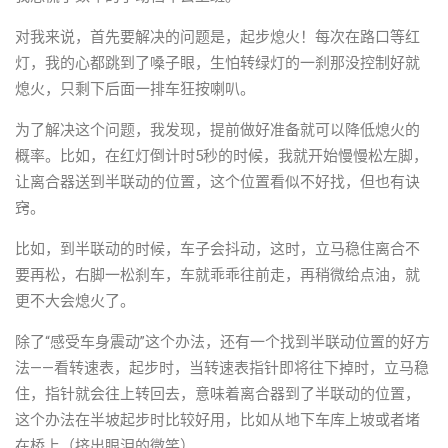
对我来说，首先要解决的问题是，起步熄火！每次在路口等红
灯，我的心都跳到了嗓子眼，生怕转绿灯的一刹那没控制好就
熄火，只剩下后面一排车狂按喇叭。
为了解决这个问题，我发现，提前做好准备就可以降低熄火的
概率。比如，在红灯倒计时5秒的时候，我就开始慢慢松左脚，
让离合器送到半联动的位置，这个位置看似不好找，但也有诀
窍。
比如，到半联动的时候，车子会抖动，这时，立马稳住离合不
要再松，右脚一松刹车，车就乖乖往前走，再稍微给点油，就
更不大会熄火了。
除了“感受车身震动”这个办法，还有一个找到半联动位置的好方
法——看转速表，起步时，当转速表指针即将往下掉时，立马稳
住，指针就会往上转回去，意味着离合器到了半联动的位置，
这个办法在半坡起步时比较好用，比如从地下车库上坡或者堵
在桥上（挤出眼泪的微笑）。